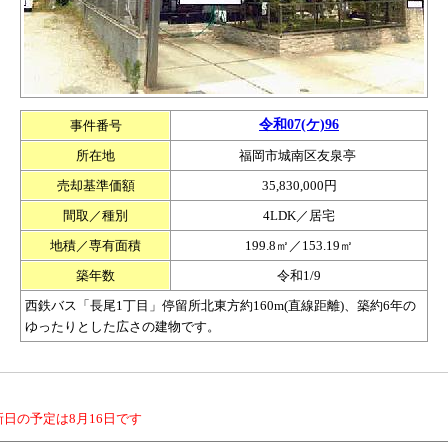
令和07(ケ)96
事件番号
所在地
福岡市城南区友泉亭
売却基準価額
35,830,000円
間取／種別
4LDK／居宅
地積／専有面積
199.8㎡／153.19㎡
築年数
令和1/9
西鉄バス「長尾1丁目」停留所北東方約160m(直線距離)、築約6年の
ゆったりとした広さの建物です。
日の予定は8月16日です