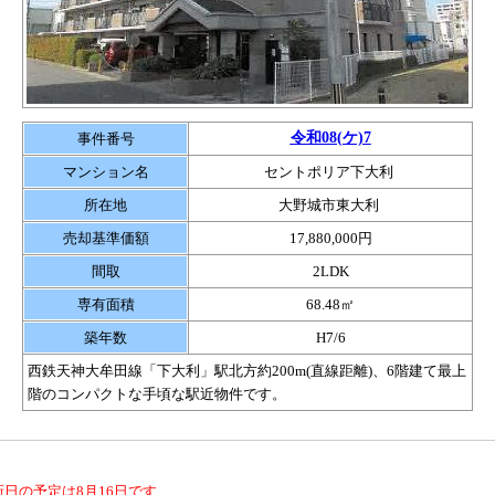
令和08(ケ)7
事件番号
マンション名
セントポリア下大利
所在地
大野城市東大利
売却基準価額
17,880,000円
間取
2LDK
専有面積
68.48㎡
築年数
H7/6
西鉄天神大牟田線「下大利」駅北方約200m(直線距離)、6階建て最上
階のコンパクトな手頃な駅近物件です。
日の予定は8月16日です